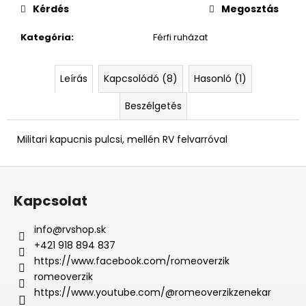
Kérdés
Megosztás
Kategória
:
Férfi ruházat
Leírás
Kapcsolódó (8)
Hasonló (1)
Beszélgetés
Militari kapucnis pulcsi, mellén RV felvarróval
L
á
Kapcsolat
b
l
info
@
rvshop.sk
é
+421 918 894 837
c
https://www.facebook.com/romeoverzik
romeoverzik
https://www.youtube.com/@romeoverzikzenekar