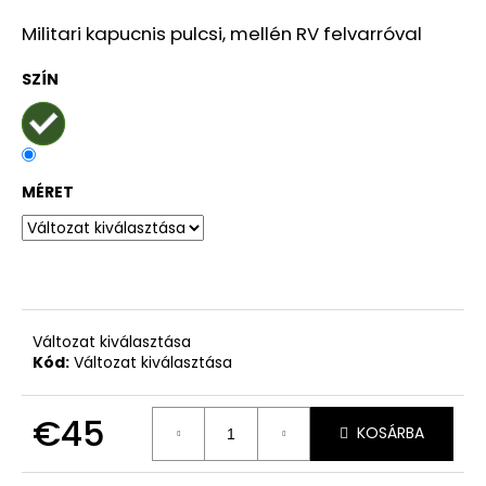
Militari kapucnis pulcsi, mellén RV felvarróval
A
SZÍN
j
á
n
l
j
MÉRET
u
k
SZŰK
A
TÉR-
Változat kiválasztása
CD
Kód:
Változat kiválasztása
€5
Korábbi:
€10
€45
KOSÁRBA
Egységár: