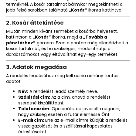
terméknél. A kosár tartalmát bármikor megtekintheti a
jobb felső sarokban található
„Kosár”
ikonra kattintva.
A
2.
Kosár áttekintése
j
á
Miután minden kívánt terméket a kosárba helyezett,
n
kattintson a
„Kosár”
ikonra, majd a
„Tovább a
pénztárhoz”
gombra. Ezen a ponton még ellenőrizheti a
l
kosár tartalmát, és ha szükséges, módosíthatja a
j
darabszámokat vagy eltávolíthat egy-egy terméket.
u
k
3.
Adatok megadása
A rendelés leadásához meg kell adnia néhány fontos
adatot:
GUMIS
KARKÖTŐ
Név:
A rendelést leadó személy neve.
€5
Szállítási cím:
Az a cím, ahová a rendelést
szeretné kiszállíttatni.
Telefonszám:
Opcionális, de javasolt megadni,
hogy szükség esetén a futár elérhesse Önt.
E-mail cím:
Erre az e-mail címre küldjük a rendelés
visszaigazolását és a szállítással kapcsolatos
értesítéseket.