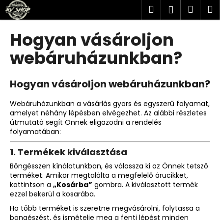
K
Ugrás
Keresés
Kosá
M
Bejelent
a
o
fő
Vissza
Vissza
s
tartalomhoz
Hogyan vásároljon
á
M
webáruházunkban?
r
i
t
Hogyan vásároljon webáruházunkban?
k
e
Webáruházunkban a vásárlás gyors és egyszerű folyamat,
amelyet néhány lépésben elvégezhet. Az alábbi részletes
r
útmutató segít Önnek eligazodni a rendelés
e
folyamatában:
s
1.
Termékek kiválasztása
?
Böngésszen kínálatunkban, és válassza ki az Önnek tetsző
terméket. Amikor megtalálta a megfelelő árucikket,
kattintson a
„Kosárba”
gombra. A kiválasztott termék
ezzel bekerül a kosarába.
KERESÉS
Ha több terméket is szeretne megvásárolni, folytassa a
böngészést, és ismételje meg a fenti lépést minden