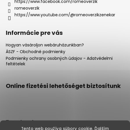
c
https://www.facebook.com/romeoverzik
romeoverzik
https://www.youtube.com/@romeoverzikzenekar
Informácie pre vás
Hogyan vásároljon webáruházunkban?
ÁSZF - Obchodné podmienky
Podmienky ochrany osobných údajov - Adatvédelmi
feltételek
Online fizetési lehetőséget biztosítunk
Facebook
Tento web používa súbory cookie. Ďalším