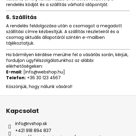
rendelés kódját és a szállítás várható időpontját.
6.
Szállítás
A rendelés feldolgozása után a csomagot a megadott
szállítási címre kézbesítjük. A szállítás részleteiről és a
csomag aktuális állapotáról szintén e-mailben
tájékoztatjuk.
Ha bármilyen kérdése merülne fel a vásárlás során, kérjük,
forduljon ügyfélszolgálatunkhoz az alábbi
elérhetőségeken:
E-mail:
[
info
@webshop
.hu
]
Telefon:
+36 30 123 4567
Köszönjük, hogy nálunk vásárol!
L
á
Kapcsolat
b
l
info
@
rvshop.sk
é
+421 918 894 837