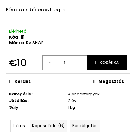
Fém karabíneres bögre
A
j
á
Elérhető
n
Kód:
111
Márka:
RV SHOP
l
j
u
€10
KOSÁRBA
k
Egységár:
Kérdés
Megosztás
JÖN
EGY
ÚJ
Kategória
:
Ajándéktárgyak
NAP
Jótállás
:
2 év
DVD
Súly
:
1 kg
€3
Korábbi:
€15
Leírás
Kapcsolódó (6)
Beszélgetés