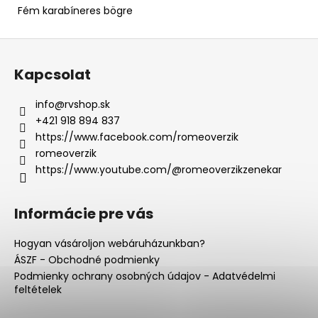
Fém karabíneres bögre
L
á
Kapcsolat
b
l
info
@
rvshop.sk
é
+421 918 894 837
c
https://www.facebook.com/romeoverzik
romeoverzik
https://www.youtube.com/@romeoverzikzenekar
Informácie pre vás
Hogyan vásároljon webáruházunkban?
ÁSZF - Obchodné podmienky
Podmienky ochrany osobných údajov - Adatvédelmi
feltételek