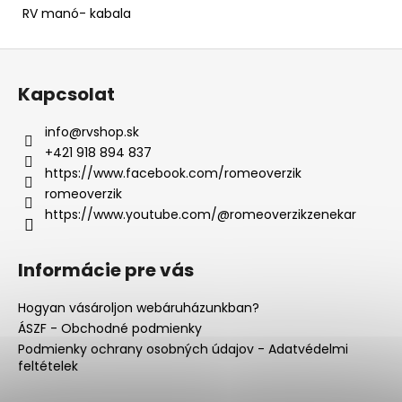
RV manó- kabala
L
á
Kapcsolat
b
l
info
@
rvshop.sk
é
+421 918 894 837
c
https://www.facebook.com/romeoverzik
romeoverzik
https://www.youtube.com/@romeoverzikzenekar
Informácie pre vás
Hogyan vásároljon webáruházunkban?
ÁSZF - Obchodné podmienky
Podmienky ochrany osobných údajov - Adatvédelmi
feltételek