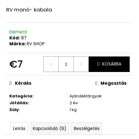
RV manó- kabala
A
j
á
Elérhető
n
Kód:
87
Márka:
RV SHOP
l
j
u
€7
KOSÁRBA
k
Egységár:
Kérdés
Megosztás
ÉBRESZTŐ
KÁVÉ
Kategória
:
Ajándéktárgyak
€13
Jótállás
:
2 év
Súly
:
1 kg
Leírás
Kapcsolódó (6)
Beszélgetés