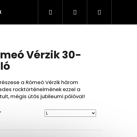
Keresés
Bejelentkezés
Kosár
- Obchodné podmienky
Elérhetőség
meó Vérzik 30-
ló
 részese a Rómeó Vérzik három
edes rocktörténelmének ezzel a
ztult, mégis ütős jubileumi pólóval!
T
Következő