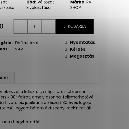
ozat
Kód:
Változat
Márka:
RV
lasztása
kiválasztása
SHOP
0
KOSÁRBA
égár:
Nyomtatás
gória
:
Férfi ruházat
llás
:
2 év
Kérdés
Megosztás
etés
k ezzel a letisztult, mégis ütős jubileumi
érzik 30” felirat, amely azonnal felismerhetővé
da hivatalos, jubileumra készült 30 éves logója
elmű legyen: három évtizednyi rock’n’roll áll
lót nem hagyhatod ki!