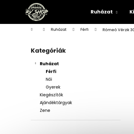
K
Ugrás
a
o
Ruházat
K
fő
Vissza
Vissza
s
tartalomhoz
a boltba
a boltba
á
Kezdőlap
Ruházat
Férfi
Rómeó Vérzik 3
r
O
l
Kategóriák
Kategóriák
d
átugrása
a
Ruházat
l
Férfi
s
Női
ó
Gyerek
p
Kiegészítők
a
Ajándéktárgyak
n
Zene
e
l