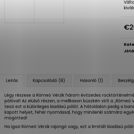
ENGEDD BELÉM 20!
MÁSIK IRÁNY
Vált
kivá
€20
€20
€2
Egys
Kate
Jótá
Leírás
Kapcsolódó (8)
Hasonló (1)
Beszélg
Légy részese a Rómeó Vérzik három évtizedes rocktörténelméne
pólóval!
Az elülső részen, a mellkason büszkén virít a „Rómeó V
teszi ezt a különleges kiadású pólót. A hátoldalon pedig a ban
kapott helyet, fehér nyomással, hogy mindenki számára egyért
mögötted!
Ha igazi Rómeó Vérzik rajongó vagy, ezt a limitált kiadású pó