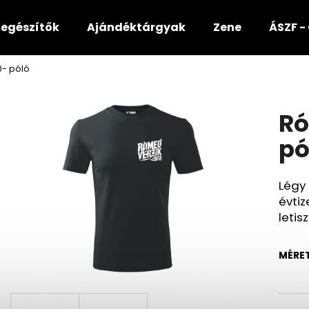
iegészítők
Ajándéktárgyak
Zene
ÁSZF 
0- póló
Mit keres?
Ró
KERESÉS
pó
Légy
Ajánljuk
évtiz
letis
MÉRE